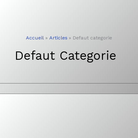
Aller
au
Accueil
Articles
Defaut categorie
contenu
Defaut Categorie