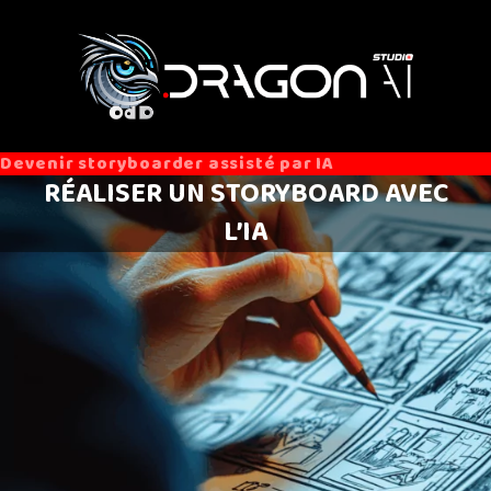
Aller au contenu
Devenir storyboarder assisté par IA
RÉALISER UN STORYBOARD AVEC
L’IA