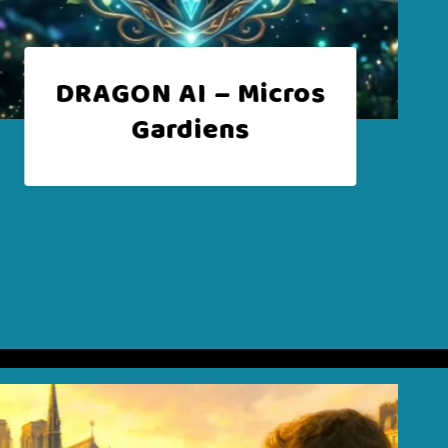
s
DRAGON AI – VFX IA