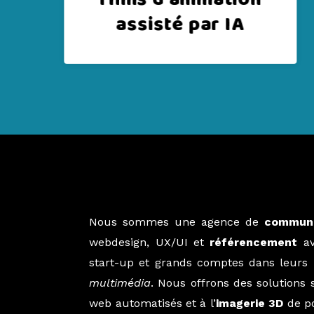
IA
Nous sommes une agence de
communic
webdesign, UX/UI et
référencement
av
start-up et grands comptes dans leurs p
multimédia
. Nous offrons des solutions 
web automatisés et à l’
imagerie 3D
de po
livrables captivants tout en accélérant l